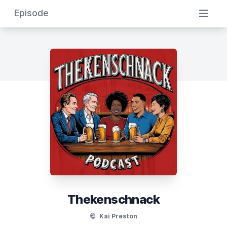
Episode
Thekenschnack
Kai Preston