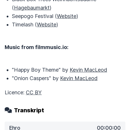
(
Hagebaumarkt
)
Seepogo Festival (
Website
)
Timelash (
Website
)
Music from filmmusic.io:
"Happy Boy Theme" by
Kevin MacLeod
"Onion Caspers" by
Kevin MacLeod
Licence:
CC BY
Transkript
Ehro
00:00:00