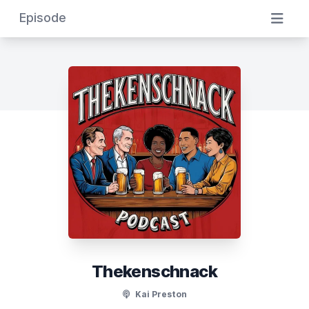
Episode
Thekenschnack
Kai Preston