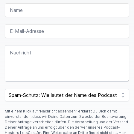
Hallo.
NAME
Dany
00:01:25
E-MAIL-ADRESSE
Und aus der sonnigen, wo war es der Dominik?
NACHRICHT
Ehro
00:01:28
Karibik.
Dany
00:01:29
SPAM CAPTCHA
Karibik.
Mit einem Klick auf "Nachricht absenden" erklärst Du Dich damit
einverstanden, dass wir Deine Daten zum Zwecke der Beantwortung
Britt-Marie
00:01:29
Deiner Anfrage verarbeiten dürfen. Die Verarbeitung und der Versand
Deiner Anfrage an uns erfolgt über den Server unseres Podcast-
Hosters LetsCast.fm. Eine Weitergabe an Dritte findet nicht statt. Hier