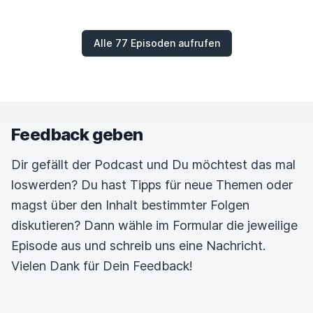
Dann hier aus dem hohen Norden der Sven. Hallo
Sven.
Alle 77 Episoden aufrufen
Sven
00:01:14
Moin.
Feedback geben
Dany
00:01:15
Dir gefällt der Podcast und Du möchtest das mal
loswerden? Du hast Tipps für neue Themen oder
Ja, sehr vorbildlich. Und dann eigentlich beide aus
magst über den Inhalt bestimmter Folgen
dem Süden.
Aber der andere ist, sagen wir nur
diskutieren? Dann wähle im Formular die jeweilige
einer aus dem Süden. Hallo Eri.
Episode aus und schreib uns eine Nachricht.
Vielen Dank für Dein Feedback!
Ehri
00:01:23