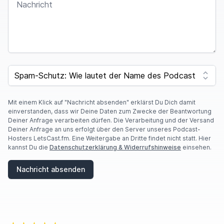
I
F
SPAM CAPTCHA
Y
O
U
A
Mit einem Klick auf "Nachricht absenden" erklärst Du Dich damit
R
einverstanden, dass wir Deine Daten zum Zwecke der Beantwortung
E
Deiner Anfrage verarbeiten dürfen. Die Verarbeitung und der Versand
A
Deiner Anfrage an uns erfolgt über den Server unseres Podcast-
H
Hosters LetsCast.fm. Eine Weitergabe an Dritte findet nicht statt. Hier
U
kannst Du die
Datenschutzerklärung & Widerrufshinweise
einsehen.
M
A
Nachricht absenden
N
,
I
G
N
O