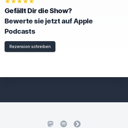
★★★★★
R
E
Gefällt Dir die Show?
T
H
Bewerte sie jetzt auf Apple
I
S
Podcasts
F
I
E
Rezension schreiben
L
D
Mastodon
Spotify
fyyd