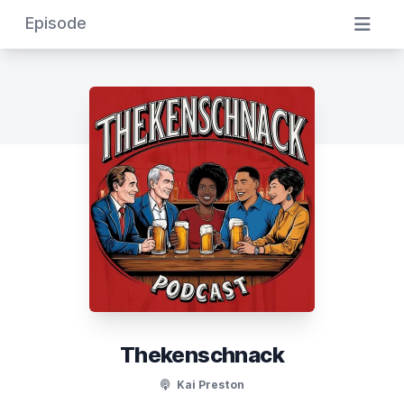
Episode
Thekenschnack
Kai Preston