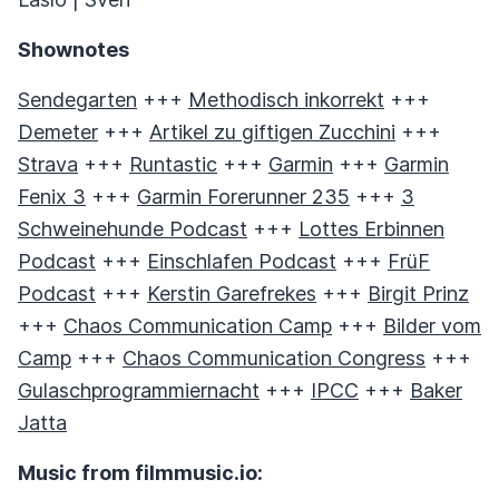
Shownotes
Sendegarten
+++
Methodisch inkorrekt
+++
Demeter
+++
Artikel zu giftigen Zucchini
+++
Strava
+++
Runtastic
+++
Garmin
+++
Garmin
Fenix 3
+++
Garmin Forerunner 235
+++
3
Schweinehunde Podcast
+++
Lottes Erbinnen
Podcast
+++
Einschlafen Podcast
+++
FrüF
Podcast
+++
Kerstin Garefrekes
+++
Birgit Prinz
+++
Chaos Communication Camp
+++
Bilder vom
Camp
+++
Chaos Communication Congress
+++
Gulaschprogrammiernacht
+++
IPCC
+++
Baker
Jatta
Music from filmmusic.io: