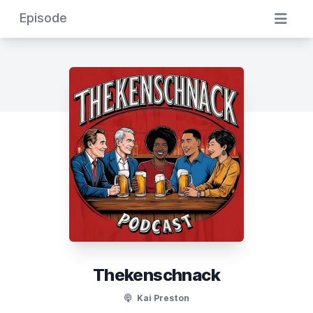
Episode
Thekenschnack
Kai Preston