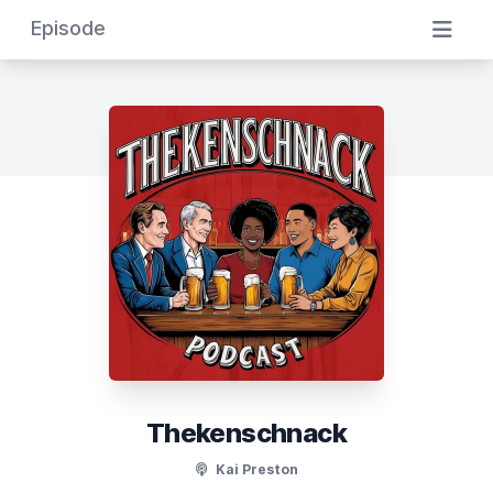
Episode
Thekenschnack
Kai Preston