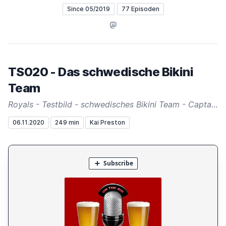
Since 05/2019
77 Episoden
Mastodon
TS020 - Das schwedische Bikini
Team
Royals - Testbild - schwedisches Bikini Team - Captain Moore - Beyond Meat - Sid City - Drosten - ZSK - Minimalismus Challenge - Laser - Bushcraft
06.11.2020
249 min
Kai Preston