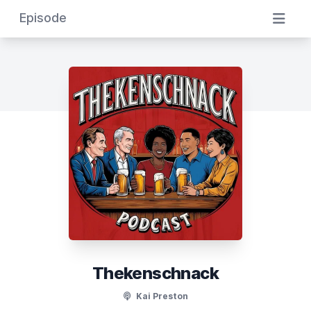
Episode
Thekenschnack
Kai Preston