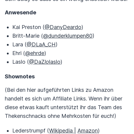
Anwesende
Kai Preston (
@DanyDeardo
)
Britt-Marie (
@dunderklumpen80
)
Lara (
@DLaA_CH
)
Ehri (
@ehrde
)
Laslo (
@DaZ
lo
laslo
)
Shownotes
(Bei den hier aufgeführten Links zu Amazon
handelt es sich um Affiliate Links. Wenn ihr über
diese etwas kauft unterstützt ihr das Team des
Thekenschnacks ohne Mehrkosten für euch!)
Lederstrumpf (
Wikipedia
|
Amazon
)