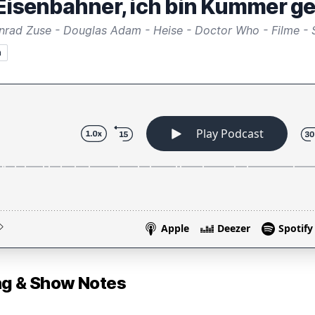
 Eisenbahner, ich bin Kummer 
n
 & Show Notes