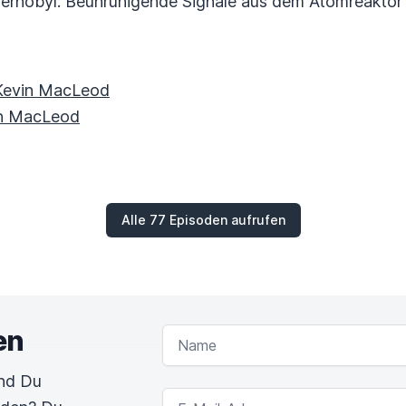
chernobyl: Beunruhigende Signale aus dem Atomreaktor 
Kevin MacLeod
n MacLeod
Alle 77 Episoden aufrufen
en
NAME
und Du
E-MAIL-ADRESSE