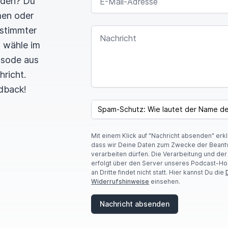
rden? Du
men oder
estimmter
NACHRICHT
n wähle im
pisode aus
hricht.
dback!
I
F
SPAM CAPTCHA
Y
O
U
Mit einem Klick auf "Nachricht absenden" erk
A
dass wir Deine Daten zum Zwecke der Beant
R
verarbeiten dürfen. Die Verarbeitung und de
E
erfolgt über den Server unseres Podcast-Ho
A
an Dritte findet nicht statt. Hier kannst Du die
H
Widerrufshinweise
einsehen.
U
M
A
Nachricht absenden
N
,