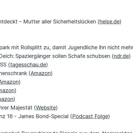
)
entdeckt – Mutter aller Sicherheitslücken (
heise.de
)
epark mit Rollsplitt zu, damit Jugendliche ihn nicht meh
Deich: Spaziergänger sollen Schafe schubsen (
ndr.de
)
ISS (
tagesschau.de
)
chenschrank (
Amazon
)
Amazon
)
mazon
)
azon
)
hrer Majestät (
Website
)
anz 16 - James Bond-Special (
Podcast Folge
)
)