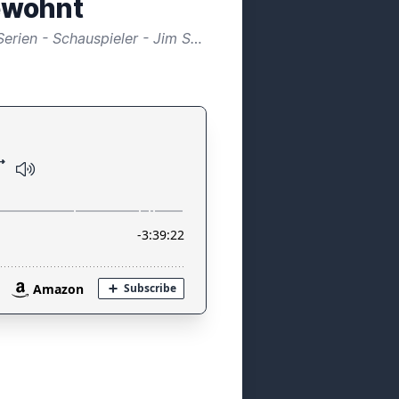
gewohnt
Royals - Tesla - Bill Gates - Konrad Zuse - Douglas Adam - Heise - Doctor Who - Filme - Serien - Schauspieler - Jim Steinman