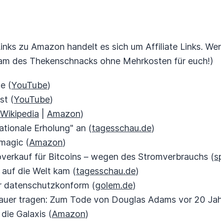
Links zu Amazon handelt es sich um Affiliate Links. We
Team des Thekenschnacks ohne Mehrkosten für euch!)
e (
YouTube
)
st (
YouTube
)
Wikipedia
|
Amazon
)
ationale Erholung" an (
tagesschau.de
)
magic (
Amazon
)
toverkauf für Bitcoins – wegen des Stromverbrauchs (
s
 auf die Welt kam (
tagesschau.de
)
ehr datenschutzkonform (
golem.de
)
Trauer tragen: Zum Tode von Douglas Adams vor 20 Jah
die Galaxis (
Amazon
)