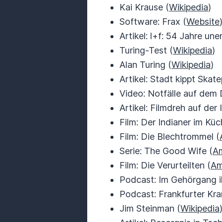
Kai Krause (
Wikipedia
)
Software: Frax (
Website
Artikel: l+f: 54 Jahre un
Turing-Test (
Wikipedia
)
Alan Turing (
Wikipedia
)
Artikel: Stadt kippt Skat
Video: Notfälle auf dem 
Artikel: Filmdreh auf der 
Film: Der Indianer im Kü
Film: Die Blechtrommel (
Serie: The Good Wife (
A
Film: Die Verurteilten (
Am
Podcast: Im Gehörgang i
Podcast: Frankfurter Kr
Jim Steinman (
Wikipedia