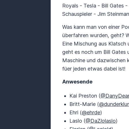
Royals - Tesla - Bill Gates
Schauspieler - Jim Steinma
Was kann man von einer Pod
überfahren wurden, geht? W
Eine Mischung aus Klatsch u
geht es noch um Bill Gates 
Maschine und dazwischen k
füer jeden etwas dabei ist!
Anwesende
Kai Preston (
@DanyDea
Britt-Marie (
@dunderklu
Ehri (
@ehrde
)
Laslo (
@DaZ
lo
laslo
)