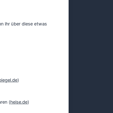
nn ihr über diese etwas
piegel.de
)
ren (
heise.de
)